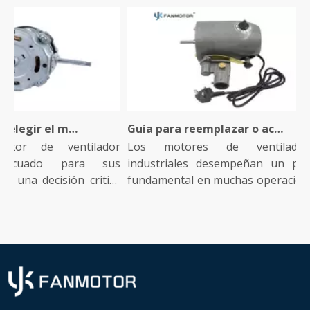
Consejos para elegir el motor de ventilador industrial adecuado para su instalación
Guía para reemplazar o actualizar el motor de su ventilador industrial
r de ventilador
Los motores de ventiladores
cuado para sus
industriales desempeñan un papel
na decisión crítica
fundamental en muchas operaciones
indus...
i