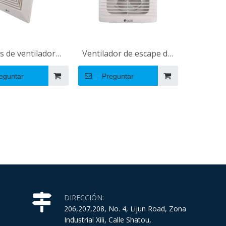
s de ventilador
Ventilador de escape de
ada en el baño
ventilación axial de AC
eguntar
Preguntar
lación eléctrica
con ventana de
C ventiladores de
instalación fácil
jo axial 220V
DIRECCIÓN:
206,207,208, No. 4, Lijun Road, Zona
Industrial Xili, Calle Shatou,