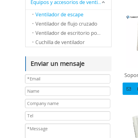
Equipos y accesorios de ventilación
Ventilador de escape
Ventilador de flujo cruzado
Ventilador de escritorio portátil
Cuchilla de ventilador
Enviar un mensaje
Sopor
6 pul
ba
e