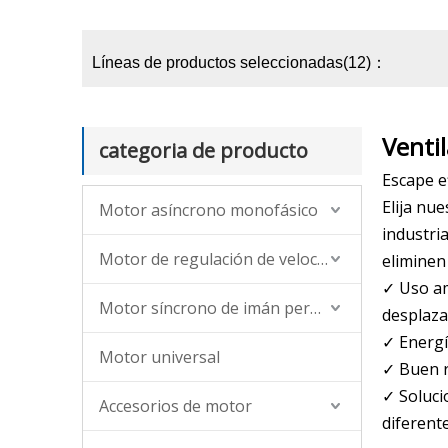
Líneas de productos seleccionadas(12)：
Venti
categoria de producto
Escape e
Elija nu
Motor asíncrono monofásico
industri
Motor de regulación de velocidad asíncrona de CA (monofásica, trifásica)
eliminen
✓ Uso am
Motor síncrono de imán permanente
desplaza
✓ Energí
Motor universal
✓ Buen re
✓ Soluci
Accesorios de motor
diferent