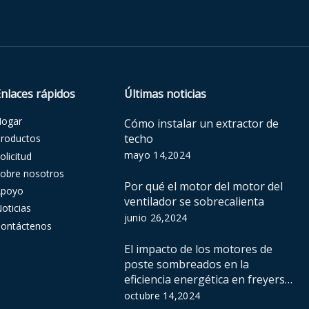
Enlaces rápidos
Últimas noticias
Hogar
Cómo instalar un extractor de
techo
roductos
mayo 14,2024
olicitud
obre nosotros
Por qué el motor del motor del
Apoyo
ventilador se sobrecalienta
oticias
junio 26,2024
ontáctenos
El impacto de los motores de
poste sombreados en la
eficiencia energética en freyers
de aire
octubre 14,2024