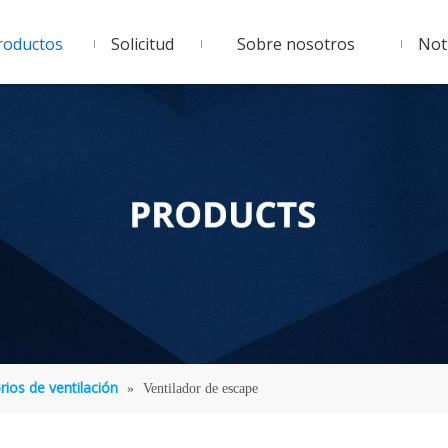
roductos
Solicitud
Sobre nosotros
Noti
rios de ventilación
»
Ventilador de escape