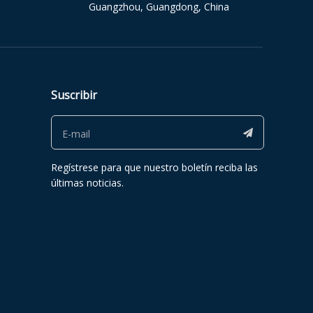
Guangzhou, Guangdong, China
Suscribir
Regístrese para que nuestro boletín reciba las
últimas noticias.