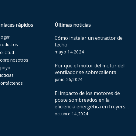
Enlaces rápidos
Últimas noticias
Hogar
Cómo instalar un extractor de
techo
roductos
mayo 14,2024
olicitud
obre nosotros
Por qué el motor del motor del
Apoyo
ventilador se sobrecalienta
oticias
junio 26,2024
ontáctenos
El impacto de los motores de
poste sombreados en la
eficiencia energética en freyers
de aire
octubre 14,2024