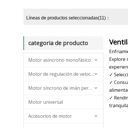
Líneas de productos seleccionadas(11)：
Ventil
categoria de producto
Enfriami
Explore 
Motor asíncrono monofásico
experienc
Motor de regulación de velocidad asíncrona de CA (monofásica, trifásica)
✓ Selecc
✓ Consum
Motor síncrono de imán permanente
alimenta
✓ Rendim
Motor universal
tranquila
Accesorios de motor