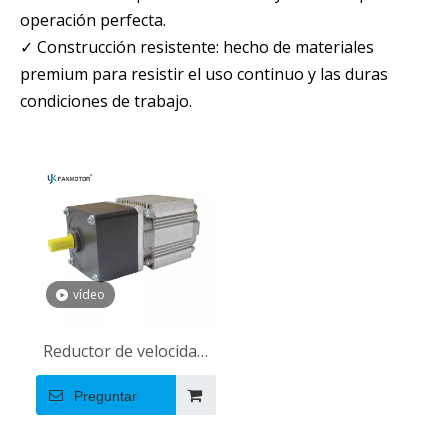
operación perfecta.
✓ Construcción resistente: hecho de materiales
premium para resistir el uso continuo y las duras
condiciones de trabajo.
vídeo
Reductor de velocidad
de la caja de cambios
Preguntar
de transmisión de alta
eficiencia motor