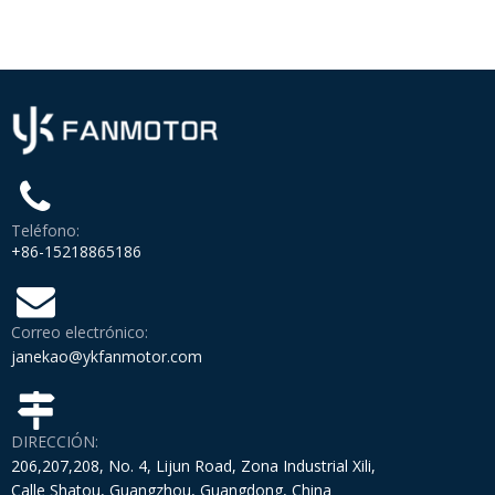
Teléfono:
+86-15218865186
Correo electrónico:
janekao@ykfanmotor.com
DIRECCIÓN:
206,207,208, No. 4, Lijun Road, Zona Industrial Xili,
Calle Shatou, Guangzhou, Guangdong, China