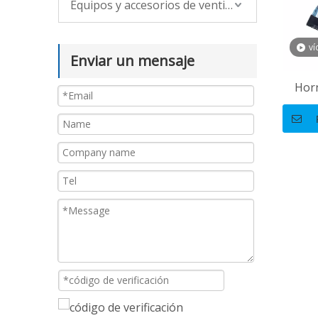
Equipos y accesorios de ventilación
ví
Enviar un mensaje
Hor
p
vent