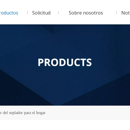
roductos
Solicitud
Sobre nosotros
Noti
r del soplador para el hogar