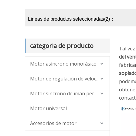
Líneas de productos seleccionadas(2)：
categoria de producto
Tal vez
del ven
Motor asíncrono monofásico
fabrica
soplado
Motor de regulación de velocidad asíncrona de CA (monofásica, trifásica)
podemos
obtener
Motor síncrono de imán permanente
contact
Motor universal
Accesorios de motor