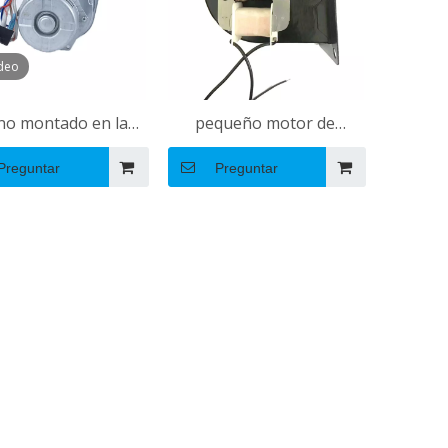
deo
no montado en la
pequeño motor de
ared motor de
soplador centrífugo
Preguntar
Preguntar
ilador de chimenea
eléctrica