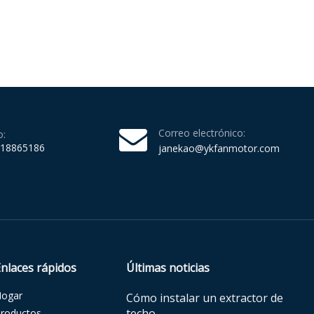
Correo electrónico:
o:
218865186
janekao@ykfanmotor.com
Enlaces rápidos
Últimas noticias
Hogar
Cómo instalar un extractor de
techo
roductos