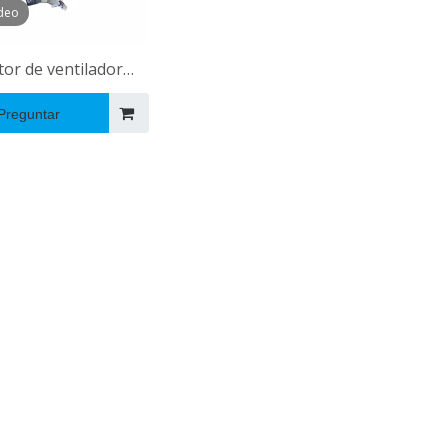
deo
or de ventilador
éctrico estándar
Preguntar