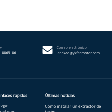
Correo electrónico:
o:
218865186
janekao@ykfanmotor.com
Enlaces rápidos
Últimas noticias
Hogar
Cómo instalar un extractor de
techo
roductos