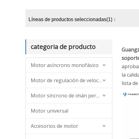
Líneas de productos seleccionadas(1)：
categoria de producto
Guangzh
soporte
Motor asíncrono monofásico
aprobad
la cali
Motor de regulación de velocidad asíncrona de CA (monofásica, trifásica)
lista d
Motor síncrono de imán permanente
Motor universal
Accesorios de motor