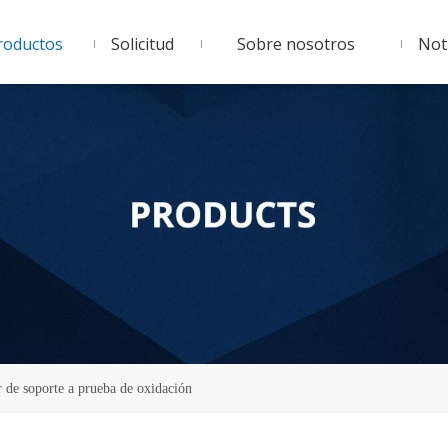
roductos
Solicitud
Sobre nosotros
Noti
 de soporte a prueba de oxidación