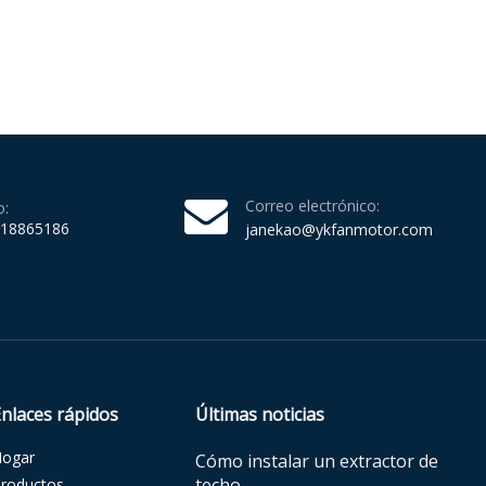
Correo electrónico:
o:
218865186
janekao@ykfanmotor.com
Enlaces rápidos
Últimas noticias
Hogar
Cómo instalar un extractor de
techo
roductos