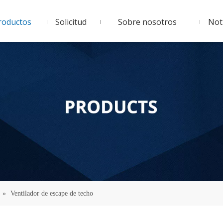
roductos
Solicitud
Sobre nosotros
Noti
»
Ventilador de escape de techo