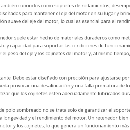
 también conocidos como soportes de rodamientos, desempe
señados para mantener el eje del motor en su lugar y brind
ión suave del eje del motor, lo cual es esencial para el rendi
edor suele estar hecho de materiales duraderos como metal 
aste y capacidad para soportar las condiciones de funcionami
l peso del eje y los cojinetes del motor y, al mismo tiempo,
ante. Debe estar diseñado con precisión para ajustarse perfe
ueda provocar una desalineación y una falla prematura de lo
izar que los cojinetes estén adecuadamente lubricados duran
e polo sombreado no se trata solo de garantizar el soporte 
la longevidad y el rendimiento del motor. Un retenedor bien 
del motor y los cojinetes, lo que genera un funcionamiento 