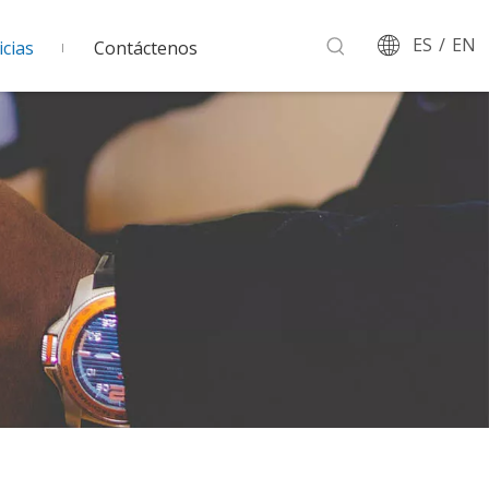
ES
/
EN
cias
Contáctenos