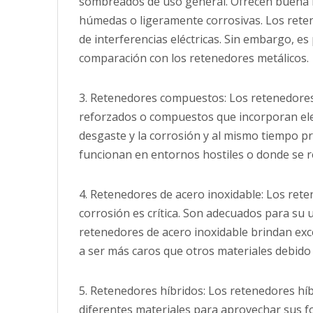
sombreados de uso general. Ofrecen buena re
húmedas o ligeramente corrosivas. Los reten
de interferencias eléctricas. Sin embargo, e
comparación con los retenedores metálicos.
3. Retenedores compuestos: Los retenedores c
reforzados o compuestos que incorporan ele
desgaste y la corrosión y al mismo tiempo p
funcionan en entornos hostiles o donde se r
4. Retenedores de acero inoxidable: Los rete
corrosión es crítica. Son adecuados para su
retenedores de acero inoxidable brindan exce
a ser más caros que otros materiales debido a
5. Retenedores híbridos: Los retenedores h
diferentes materiales para aprovechar sus fo