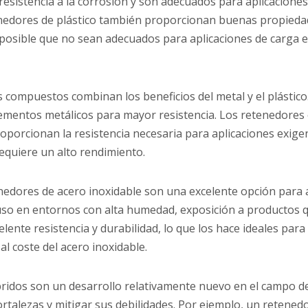
sistencia a la corrosión y son adecuados para aplicaciones
edores de plástico también proporcionan buenas propiedade
s posible que no sean adecuados para aplicaciones de carga 
ompuestos combinan los beneficios del metal y el plástico.
mentos metálicos para mayor resistencia. Los retenedores 
roporcionan la resistencia necesaria para aplicaciones exig
equiere un alto rendimiento.
nedores de acero inoxidable son una excelente opción para ap
 uso en entornos con alta humedad, exposición a productos q
lente resistencia y durabilidad, lo que los hace ideales par
l coste del acero inoxidable.
íbridos son un desarrollo relativamente nuevo en el campo
rtalezas y mitigar sus debilidades. Por ejemplo, un retened