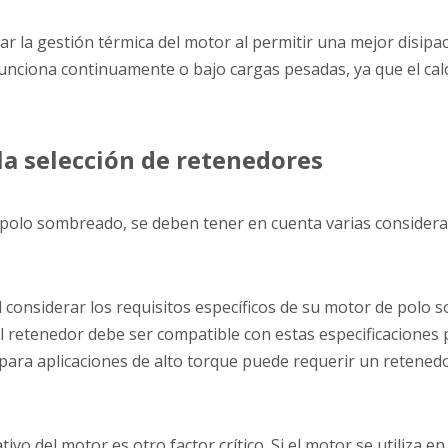
la gestión térmica del motor al permitir una mejor disipaci
unciona continuamente o bajo cargas pesadas, ya que el cal
la selección de retenedores
polo sombreado, se deben tener en cuenta varias considera
l considerar los requisitos específicos de su motor de polo 
. El retenedor debe ser compatible con estas especificacione
para aplicaciones de alto torque puede requerir un retened
ivo del motor es otro factor crítico. Si el motor se utiliza