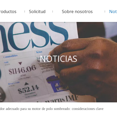
roductos
Solicitud
Sobre nosotros
Noti
NOTICIAS
edor adecuado para su motor de polo sombreado: consideraciones clave