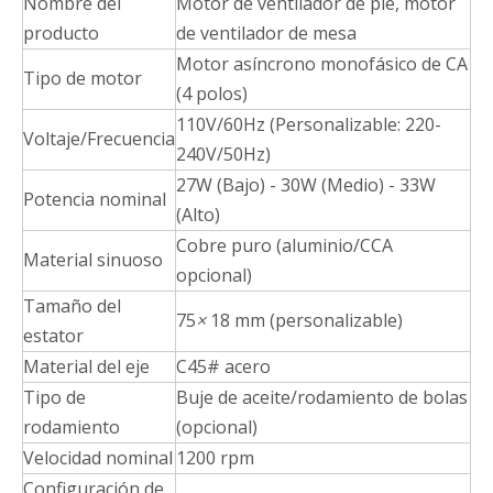
Nombre del
Motor de ventilador de pie, motor
producto
de ventilador de mesa
Motor asíncrono monofásico de CA
Tipo de motor
(4 polos)
110V/60Hz (Personalizable: 220-
Voltaje/Frecuencia
240V/50Hz)
27W (Bajo) - 30W (Medio) - 33W
Potencia nominal
(Alto)
Cobre puro (aluminio/CCA
Material sinuoso
opcional)
Tamaño del
75
×
18 mm (personalizable)
estator
Material del eje
C45# acero
Tipo de
Buje de aceite/rodamiento de bolas
rodamiento
(opcional)
Velocidad nominal
1200 rpm
Configuración de