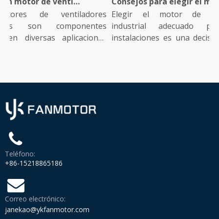
¿Qué es un motor de ventilador industrial y cómo funciona?
Consejos para elegir el motor de ventilador industrial adecuado para su instalación
ores de ventiladores
Elegir el motor de venti
ales son componentes
industrial adecuado par
 en diversas aplicaciones
instalaciones es una decisión c
que...
Teléfono:
+86-15218865186
Correo electrónico:
janekao@ykfanmotor.com