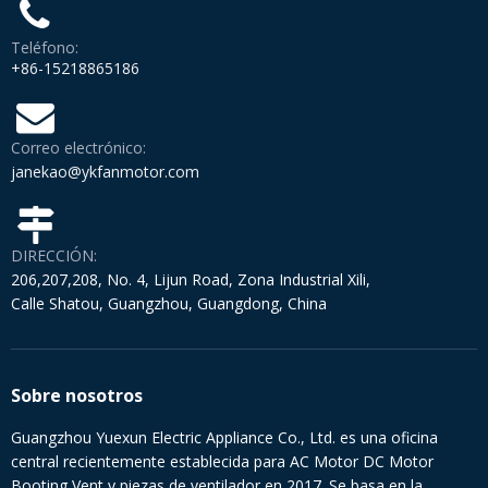
Teléfono:
+86-15218865186
Correo electrónico:
janekao@ykfanmotor.com
DIRECCIÓN:
206,207,208, No. 4, Lijun Road, Zona Industrial Xili,
Calle Shatou, Guangzhou, Guangdong, China
Sobre nosotros
Guangzhou Yuexun Electric Appliance Co., Ltd. es una oficina
central recientemente establecida para AC Motor DC Motor
Booting Vent y piezas de ventilador en 2017. Se basa en la