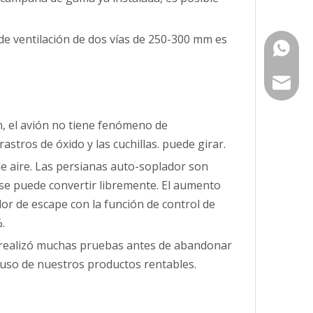
 de ventilación de dos vías de 250-300 mm es
+ 86-15
janeka
ón, el avión no tiene fenómeno de
astros de óxido y las cuchillas. puede girar.
de aire. Las persianas auto-soplador son
as se puede convertir libremente. El aumento
dor de escape con la función de control de
.
y realizó muchas pruebas antes de abandonar
el uso de nuestros productos rentables.