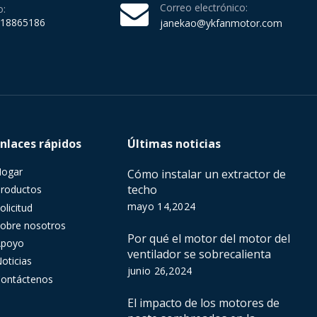
Correo electrónico:
o:
218865186
janekao@ykfanmotor.com
Enlaces rápidos
Últimas noticias
Hogar
Cómo instalar un extractor de
techo
roductos
mayo 14,2024
olicitud
obre nosotros
Por qué el motor del motor del
Apoyo
ventilador se sobrecalienta
oticias
junio 26,2024
ontáctenos
El impacto de los motores de