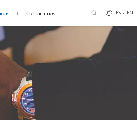
ES
/
EN
cias
Contáctenos