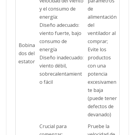
velocidad del viento
parámetros
y el consumo de
de
energía:
alimentación
Diseño adecuado:
del
viento fuerte, bajo
ventilador al
consumo de
comprar;
Bobina
energía
Evite los
dos del
Diseño inadecuado:
productos
estator
viento débil,
con una
sobrecalentamient
potencia
o fácil
excesivamen
te baja
(puede tener
defectos de
devanado)
Crucial para
Pruebe la
comenzar:
velocidad de