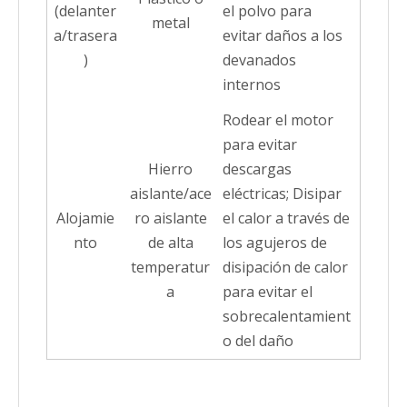
(delanter
el polvo para
metal
a/trasera
evitar daños a los
)
devanados
internos
Rodear el motor
para evitar
Hierro
descargas
aislante/ace
eléctricas; Disipar
Alojamie
ro aislante
el calor a través de
nto
de alta
los agujeros de
temperatur
disipación de calor
a
para evitar el
sobrecalentamient
o del daño